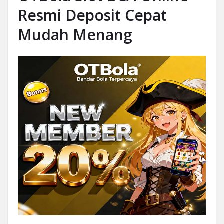
Resmi Deposit Cepat
Mudah Menang