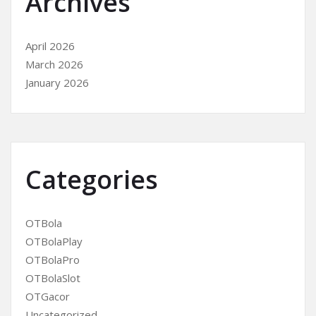
Archives
April 2026
March 2026
January 2026
Categories
OTBola
OTBolaPlay
OTBolaPro
OTBolaSlot
OTGacor
Uncategorized