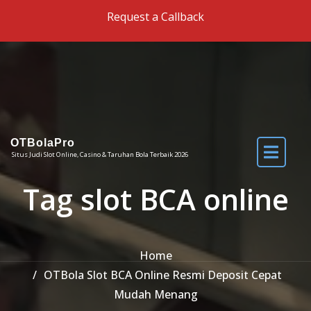
Skip to the content
Request a Callback
OTBolaPro
Situs Judi Slot Online, Casino & Taruhan Bola Terbaik 2026
Tag slot BCA online
Home
OTBola Slot BCA Online Resmi Deposit Cepat
Mudah Menang