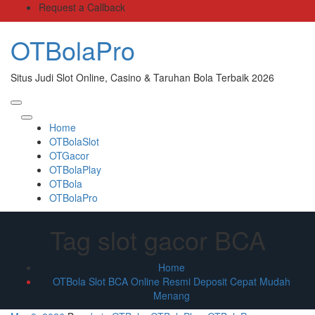
Skip
Request a Callback
to
the
OTBolaPro
content
Situs Judi Slot Online, Casino & Taruhan Bola Terbaik 2026
Primary
Menu
Home
OTBolaSlot
OTGacor
OTBolaPlay
OTBola
OTBolaPro
Tag slot gacor BCA
Home
OTBola Slot BCA Online Resmi Deposit Cepat Mudah
Menang