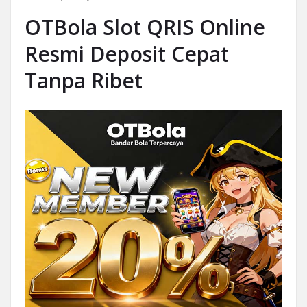
OTBola Slot QRIS Online
Resmi Deposit Cepat
Tanpa Ribet