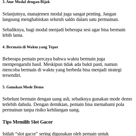
3. Atur Modal dengan Bijak
Selanjutnya, manajemen modal juga sangat penting. Jangan
langsung menghabiskan seluruh saldo dalam satu permainan.
Sebaliknya, bagi modal menjadi beberapa sesi agar bisa bermain
lebih lama.
4. Bermain di Waktu yang Tepat
Beberapa pemain percaya bahwa waktu bermain juga
mempengaruhi hasil. Meskipun tidak ada bukti pasti, namun
mencoba bermain di waktu yang berbeda bisa menjadi strategi
tersendiri.
5. Gunakan Mode Demo
Sebelum bermain dengan uang asli, sebaiknya gunakan mode demo
terlebih dahulu. Dengan demikian, pemain bisa memahami pola
permainan tanpa risiko kehilangan uang.
Tips Memilih Slot Gacor
Istilah “slot gacor” sering digunakan oleh pemain untuk