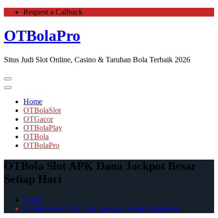
Skip
Request a Callback
to
the
OTBolaPro
content
Situs Judi Slot Online, Casino & Taruhan Bola Terbaik 2026
Primary
Menu
Home
OTBolaSlot
OTGacor
OTBolaPlay
OTBola
OTBolaPro
OTBola Slot APK Dana Jackpot Besar
Setiap Hari
Home
OTBola Slot APK Dana Jackpot Besar Setiap Hari