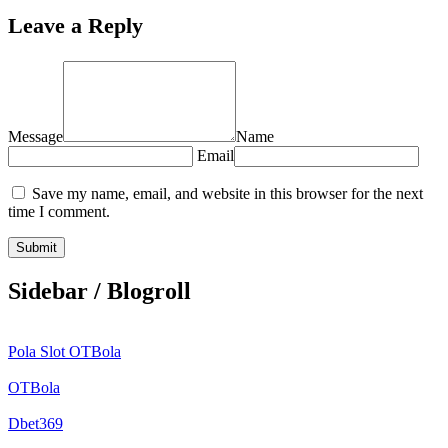
Leave a Reply
Message
Name
Email
Save my name, email, and website in this browser for the next
time I comment.
Sidebar / Blogroll
Pola Slot OTBola
OTBola
Dbet369