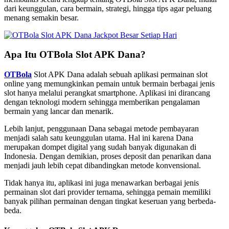
dari keunggulan, cara bermain, strategi, hingga tips agar peluang
menang semakin besar.
Apa Itu OTBola Slot APK Dana?
OTBola
Slot APK Dana adalah sebuah aplikasi permainan slot
online yang memungkinkan pemain untuk bermain berbagai jenis
slot hanya melalui perangkat smartphone. Aplikasi ini dirancang
dengan teknologi modern sehingga memberikan pengalaman
bermain yang lancar dan menarik.
Lebih lanjut, penggunaan Dana sebagai metode pembayaran
menjadi salah satu keunggulan utama. Hal ini karena Dana
merupakan dompet digital yang sudah banyak digunakan di
Indonesia. Dengan demikian, proses deposit dan penarikan dana
menjadi jauh lebih cepat dibandingkan metode konvensional.
Tidak hanya itu, aplikasi ini juga menawarkan berbagai jenis
permainan slot dari provider ternama, sehingga pemain memiliki
banyak pilihan permainan dengan tingkat keseruan yang berbeda-
beda.