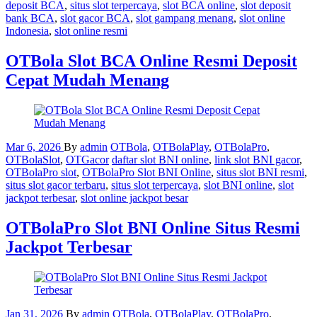
deposit BCA
,
situs slot terpercaya
,
slot BCA online
,
slot deposit
bank BCA
,
slot gacor BCA
,
slot gampang menang
,
slot online
Indonesia
,
slot online resmi
OTBola Slot BCA Online Resmi Deposit
Cepat Mudah Menang
Mar 6, 2026
By
admin
OTBola
,
OTBolaPlay
,
OTBolaPro
,
OTBolaSlot
,
OTGacor
daftar slot BNI online
,
link slot BNI gacor
,
OTBolaPro slot
,
OTBolaPro Slot BNI Online
,
situs slot BNI resmi
,
situs slot gacor terbaru
,
situs slot terpercaya
,
slot BNI online
,
slot
jackpot terbesar
,
slot online jackpot besar
OTBolaPro Slot BNI Online Situs Resmi
Jackpot Terbesar
Jan 31, 2026
By
admin
OTBola
,
OTBolaPlay
,
OTBolaPro
,