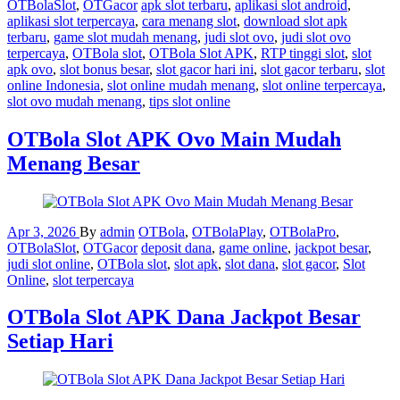
OTBolaSlot
,
OTGacor
apk slot terbaru
,
aplikasi slot android
,
aplikasi slot terpercaya
,
cara menang slot
,
download slot apk
terbaru
,
game slot mudah menang
,
judi slot ovo
,
judi slot ovo
terpercaya
,
OTBola slot
,
OTBola Slot APK
,
RTP tinggi slot
,
slot
apk ovo
,
slot bonus besar
,
slot gacor hari ini
,
slot gacor terbaru
,
slot
online Indonesia
,
slot online mudah menang
,
slot online terpercaya
,
slot ovo mudah menang
,
tips slot online
OTBola Slot APK Ovo Main Mudah
Menang Besar
Apr 3, 2026
By
admin
OTBola
,
OTBolaPlay
,
OTBolaPro
,
OTBolaSlot
,
OTGacor
deposit dana
,
game online
,
jackpot besar
,
judi slot online
,
OTBola slot
,
slot apk
,
slot dana
,
slot gacor
,
Slot
Online
,
slot terpercaya
OTBola Slot APK Dana Jackpot Besar
Setiap Hari