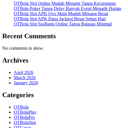
OTBola Slot Online Mudah Menang Tanpa Kecurangan
OTBola Poker Tanpa Delay Banyak Event Menarik Harian
OTBola Slot APK Ovo Main Mudah Menang Besar
OTBola Slot APK Dana Jackpot Besar Setiap Hari
OTBola Slot SeaBank Online Tanpa Batasan Minimal
Recent Comments
No comments to show.
Archives
April 2026
March 2026
January 2026
Categories
OTBola
OTBolaPlay
OTBolaPro
OTBolaSlot
OTGacor