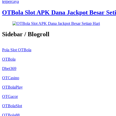
terpercaya
OTBola Slot APK Dana Jackpot Besar Set
Sidebar / Blogroll
Pola Slot OTBola
OTBola
Dbet369
OTCasino
OTBolaPlay
OTGacor
OTBolaSlot
OTBola88