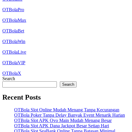
OTBolaPro
OTBolaMax
OTBolaBet
OTBolaWin
OTBolaLive
OTBolaVIP
OTBolaX
Search
Search
Recent Posts
OTBola Slot Online Mudah Menang Tanpa Kecurangan
OTBola Poker Tanpa Delay Banyak Event Menarik Harian
OTBola Slot APK Ovo Main Mudah Menang Besar
OTBola Slot APK Dana Jackpot Besar Setiap Hari
OTBola Slot SeaBank Online Tanpa Batasan Minimal