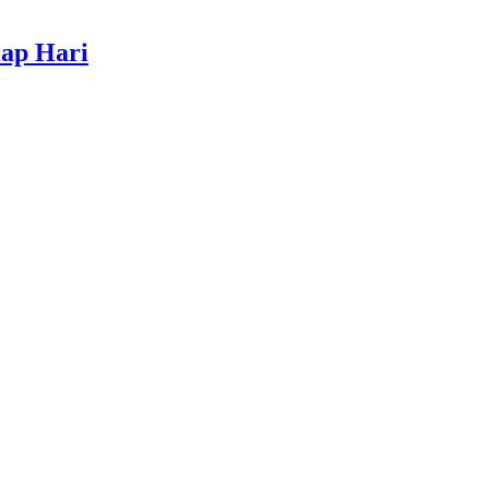
iap Hari