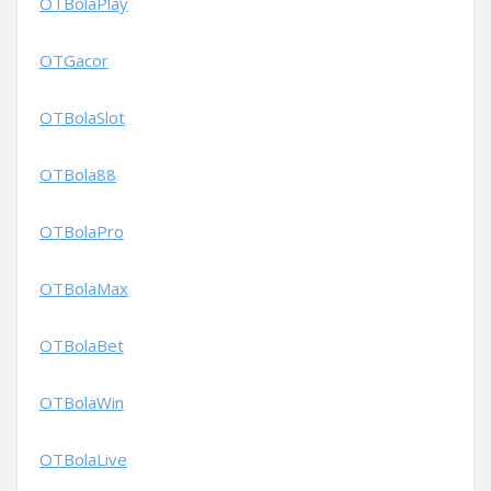
OTBolaPlay
OTGacor
OTBolaSlot
OTBola88
OTBolaPro
OTBolaMax
OTBolaBet
OTBolaWin
OTBolaLive