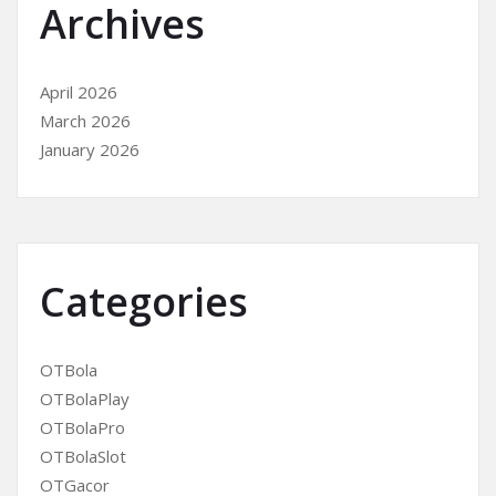
Archives
April 2026
March 2026
January 2026
Categories
OTBola
OTBolaPlay
OTBolaPro
OTBolaSlot
OTGacor