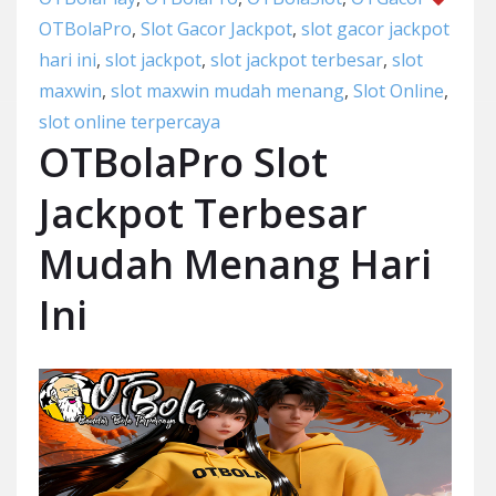
OTBolaPro
,
Slot Gacor Jackpot
,
slot gacor jackpot
hari ini
,
slot jackpot
,
slot jackpot terbesar
,
slot
maxwin
,
slot maxwin mudah menang
,
Slot Online
,
slot online terpercaya
OTBolaPro Slot
Jackpot Terbesar
Mudah Menang Hari
Ini