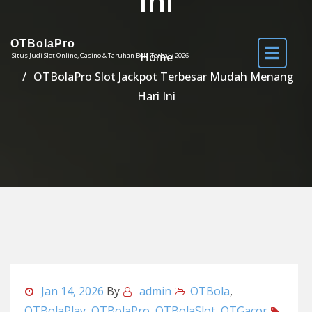
Ini
OTBolaPro
Home
Situs Judi Slot Online, Casino & Taruhan Bola Terbaik 2026
OTBolaPro Slot Jackpot Terbesar Mudah Menang
Hari Ini
Jan 14, 2026
By
admin
OTBola
,
OTBolaPlay
,
OTBolaPro
,
OTBolaSlot
,
OTGacor