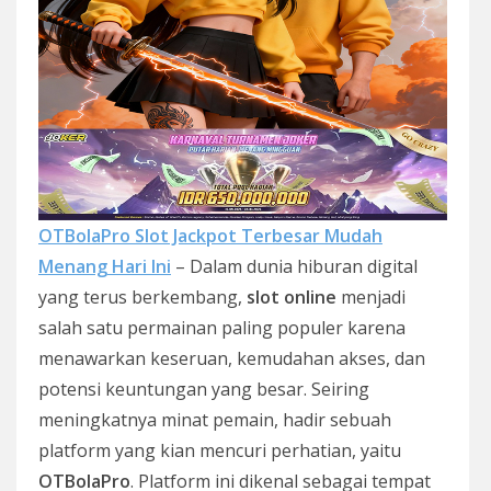
OTBolaPro Slot Jackpot Terbesar Mudah
Menang Hari Ini
– Dalam dunia hiburan digital
yang terus berkembang,
slot online
menjadi
salah satu permainan paling populer karena
menawarkan keseruan, kemudahan akses, dan
potensi keuntungan yang besar. Seiring
meningkatnya minat pemain, hadir sebuah
platform yang kian mencuri perhatian, yaitu
OTBolaPro
. Platform ini dikenal sebagai tempat