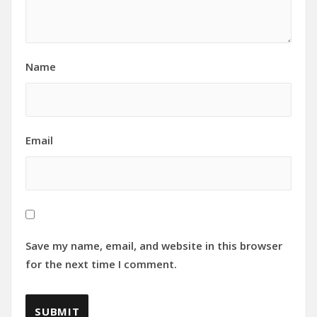
Name
Email
Save my name, email, and website in this browser
for the next time I comment.