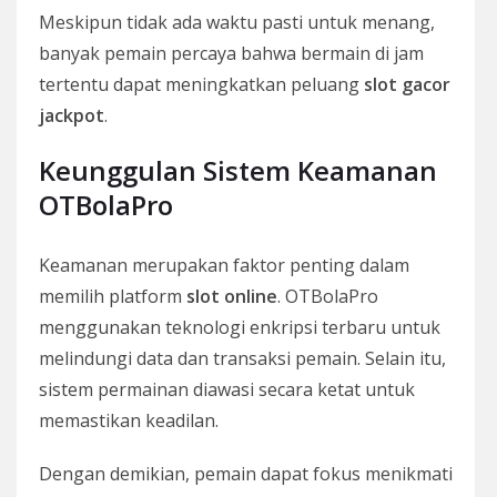
Meskipun tidak ada waktu pasti untuk menang,
banyak pemain percaya bahwa bermain di jam
tertentu dapat meningkatkan peluang
slot gacor
jackpot
.
Keunggulan Sistem Keamanan
OTBolaPro
Keamanan merupakan faktor penting dalam
memilih platform
slot online
. OTBolaPro
menggunakan teknologi enkripsi terbaru untuk
melindungi data dan transaksi pemain. Selain itu,
sistem permainan diawasi secara ketat untuk
memastikan keadilan.
Dengan demikian, pemain dapat fokus menikmati