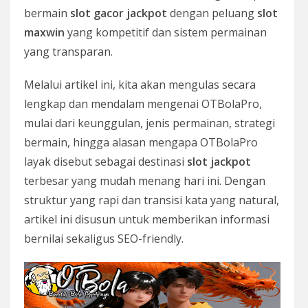
bermain
slot gacor jackpot
dengan peluang
slot
maxwin
yang kompetitif dan sistem permainan
yang transparan.
Melalui artikel ini, kita akan mengulas secara
lengkap dan mendalam mengenai OTBolaPro,
mulai dari keunggulan, jenis permainan, strategi
bermain, hingga alasan mengapa OTBolaPro
layak disebut sebagai destinasi
slot jackpot
terbesar yang mudah menang hari ini. Dengan
struktur yang rapi dan transisi kata yang natural,
artikel ini disusun untuk memberikan informasi
bernilai sekaligus SEO-friendly.