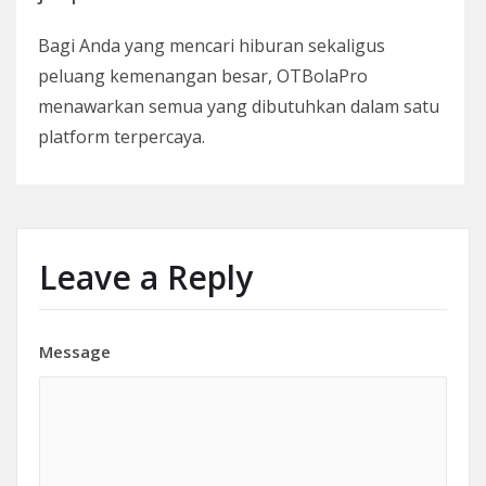
Bagi Anda yang mencari hiburan sekaligus
peluang kemenangan besar, OTBolaPro
menawarkan semua yang dibutuhkan dalam satu
platform terpercaya.
Leave a Reply
Message