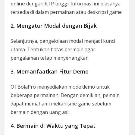
online
dengan RTP tinggi. Informasi ini biasanya
tersedia di dalam permainan atau deskripsi game.
2. Mengatur Modal dengan Bijak
Selanjutnya, pengelolaan modal menjadi kunci
utama. Tentukan batas bermain agar
pengalaman tetap menyenangkan.
3. Memanfaatkan Fitur Demo
OTBolaPro menyediakan mode demo untuk
beberapa permainan. Dengan demikian, pemain
dapat memahami mekanisme game sebelum
bermain dengan uang asli.
4. Bermain di Waktu yang Tepat