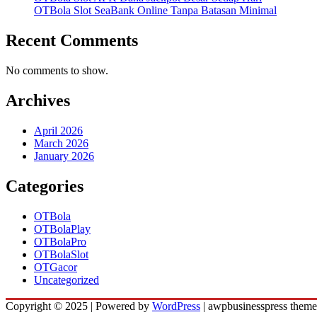
OTBola Slot SeaBank Online Tanpa Batasan Minimal
Recent Comments
No comments to show.
Archives
April 2026
March 2026
January 2026
Categories
OTBola
OTBolaPlay
OTBolaPro
OTBolaSlot
OTGacor
Uncategorized
Copyright © 2025 | Powered by
WordPress
|
awpbusinesspress theme