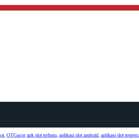
ot
,
OTGacor
apk slot terbaru
,
aplikasi slot android
,
aplikasi slot terper