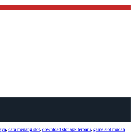
caya
,
cara menang slot
,
download slot apk terbaru
,
game slot mudah