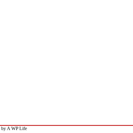
 by A WP Life