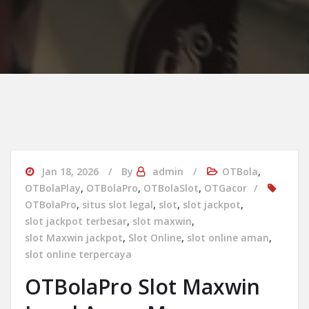
Jan 18, 2026
By
admin
OTBola
,
OTBolaPlay
,
OTBolaPro
,
OTBolaSlot
,
OTGacor
OTBolaPro
,
situs slot legal
,
slot
,
slot jackpot
,
slot jackpot terbesar
,
slot maxwin
,
slot Maxwin jackpot
,
Slot Online
,
slot online aman
,
slot online terpercaya
OTBolaPro Slot Maxwin