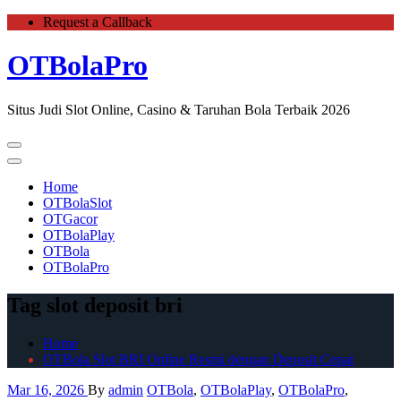
Skip
Request a Callback
to
the
OTBolaPro
content
Situs Judi Slot Online, Casino & Taruhan Bola Terbaik 2026
Primary
Menu
Home
OTBolaSlot
OTGacor
OTBolaPlay
OTBola
OTBolaPro
Tag slot deposit bri
Home
OTBola Slot BRI Online Resmi dengan Deposit Cepat
Mar 16, 2026
By
admin
OTBola
,
OTBolaPlay
,
OTBolaPro
,