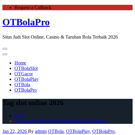
Skip
Request a Callback
to
the
OTBolaPro
content
Situs Judi Slot Online, Casino & Taruhan Bola Terbaik 2026
Primary
Menu
Home
OTBolaSlot
OTGacor
OTBolaPlay
OTBola
OTBolaPro
Tag slot online 2026
Home
OTBolaPro Slot 2026 Slot Online Anti Rungkad
Jan 22, 2026
By
admin
OTBola
,
OTBolaPlay
,
OTBolaPro
,