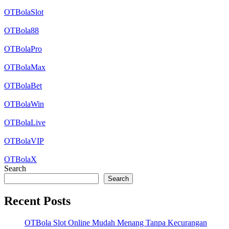
OTBolaSlot
OTBola88
OTBolaPro
OTBolaMax
OTBolaBet
OTBolaWin
OTBolaLive
OTBolaVIP
OTBolaX
Search
Search
Recent Posts
OTBola Slot Online Mudah Menang Tanpa Kecurangan