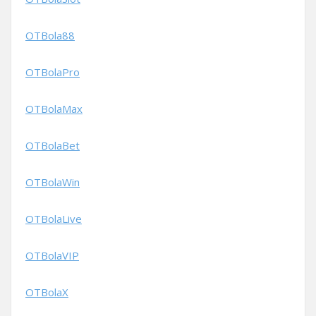
OTBola88
OTBolaPro
OTBolaMax
OTBolaBet
OTBolaWin
OTBolaLive
OTBolaVIP
OTBolaX