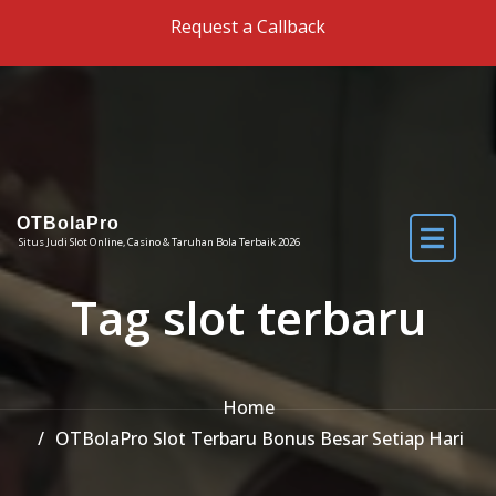
Skip to the content
Request a Callback
OTBolaPro
Situs Judi Slot Online, Casino & Taruhan Bola Terbaik 2026
Tag slot terbaru
Home
OTBolaPro Slot Terbaru Bonus Besar Setiap Hari