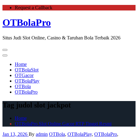
Skip
Request a Callback
to
the
OTBolaPro
content
Situs Judi Slot Online, Casino & Taruhan Bola Terbaik 2026
Primary
Menu
Home
OTBolaSlot
OTGacor
OTBolaPlay
OTBola
OTBolaPro
Tag judol slot jackpot
Home
OTBolaPro Slot Online Gacor RTP Tinggi Resmi
Jan 13, 2026
By
admin
OTBola
,
OTBolaPlay
,
OTBolaPro
,