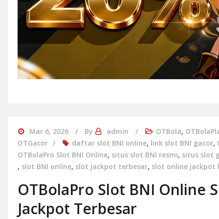
Mar 6, 2026
By
admin
OTBola
,
OTBolaPl
OTGacor
daftar slot BNI online
,
link slot BNI gacor
,
OTBolaPro Slot BNI Online
,
situs slot BNI resmi
,
situs slot
,
slot BNI online
,
slot jackpot terbesar
,
slot online jackpot
OTBolaPro Slot BNI Online S
Jackpot Terbesar