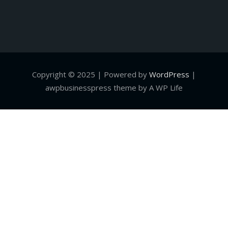
Copyright © 2025 | Powered by
WordPress
|
awpbusinesspress theme by A WP Life