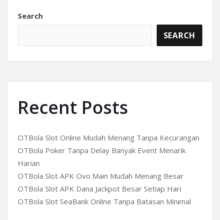
Search
SEARCH
Recent Posts
OTBola Slot Online Mudah Menang Tanpa Kecurangan
OTBola Poker Tanpa Delay Banyak Event Menarik
Harian
OTBola Slot APK Ovo Main Mudah Menang Besar
OTBola Slot APK Dana Jackpot Besar Setiap Hari
OTBola Slot SeaBank Online Tanpa Batasan Minimal