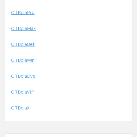
OTBolaPro
OTBolaMax
OTBolaBet
OTBolaWin
OTBolaLive
OTBolaVIP
OTBolaX