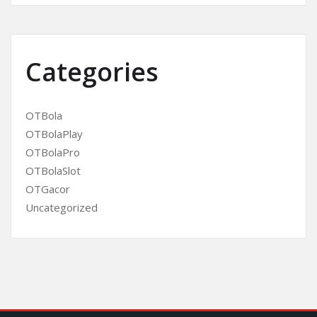
Categories
OTBola
OTBolaPlay
OTBolaPro
OTBolaSlot
OTGacor
Uncategorized