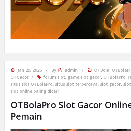
Jan 29, 2026
By
admin
OTBola
,
OTBolaPl
OTGacor
forum slot
,
game slot gacor
,
OTBolaPro
,
r
situs slot OTBolaPro
,
situs slot terpercaya
,
slot gacor
,
slo
slot online paling dicari
OTBolaPro Slot Gacor Online
Pemain