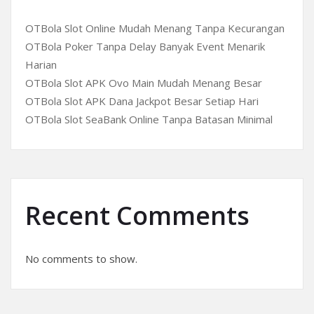
OTBola Slot Online Mudah Menang Tanpa Kecurangan
OTBola Poker Tanpa Delay Banyak Event Menarik
Harian
OTBola Slot APK Ovo Main Mudah Menang Besar
OTBola Slot APK Dana Jackpot Besar Setiap Hari
OTBola Slot SeaBank Online Tanpa Batasan Minimal
Recent Comments
No comments to show.