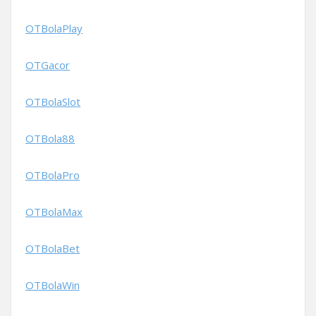
OTBolaPlay
OTGacor
OTBolaSlot
OTBola88
OTBolaPro
OTBolaMax
OTBolaBet
OTBolaWin