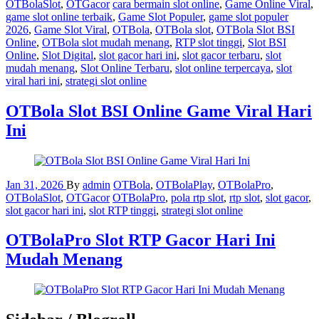
OTBolaSlot
,
OTGacor
cara bermain slot online
,
Game Online Viral
,
game slot online terbaik
,
Game Slot Populer
,
game slot populer
2026
,
Game Slot Viral
,
OTBola
,
OTBola slot
,
OTBola Slot BSI
Online
,
OTBola slot mudah menang
,
RTP slot tinggi
,
Slot BSI
Online
,
Slot Digital
,
slot gacor hari ini
,
slot gacor terbaru
,
slot
mudah menang
,
Slot Online Terbaru
,
slot online terpercaya
,
slot
viral hari ini
,
strategi slot online
OTBola Slot BSI Online Game Viral Hari
Ini
Jan 31, 2026
By
admin
OTBola
,
OTBolaPlay
,
OTBolaPro
,
OTBolaSlot
,
OTGacor
OTBolaPro
,
pola rtp slot
,
rtp slot
,
slot gacor
,
slot gacor hari ini
,
slot RTP tinggi
,
strategi slot online
OTBolaPro Slot RTP Gacor Hari Ini
Mudah Menang