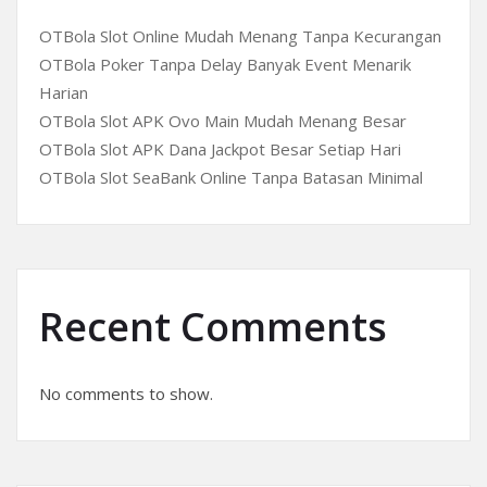
OTBola Slot Online Mudah Menang Tanpa Kecurangan
OTBola Poker Tanpa Delay Banyak Event Menarik
Harian
OTBola Slot APK Ovo Main Mudah Menang Besar
OTBola Slot APK Dana Jackpot Besar Setiap Hari
OTBola Slot SeaBank Online Tanpa Batasan Minimal
Recent Comments
No comments to show.