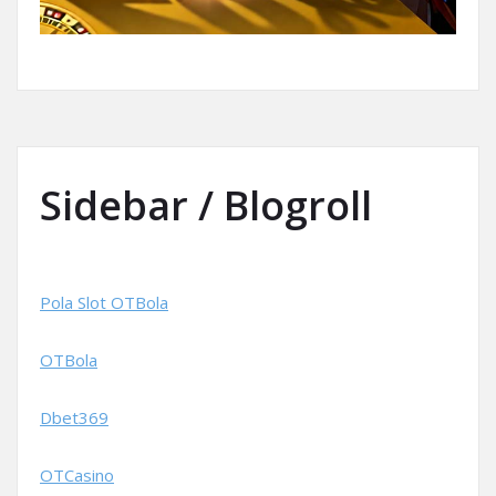
Sidebar / Blogroll
Pola Slot OTBola
OTBola
Dbet369
OTCasino