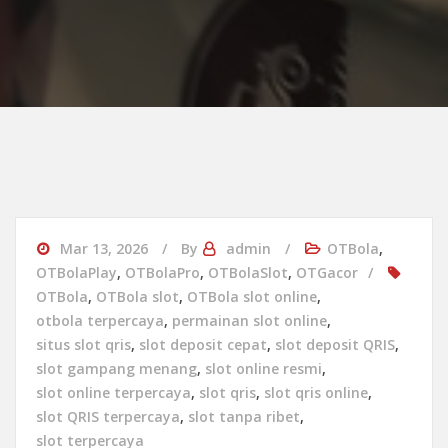
Mar 13, 2026
By
admin
OTBola
,
OTBolaPlay
,
OTBolaPro
,
OTBolaSlot
,
OTGacor
OTBola
,
OTBola slot
,
OTBola slot online
,
otbola terpercaya
,
permainan slot online
,
situs slot qris
,
slot deposit cepat
,
slot deposit QRIS
,
slot gampang menang
,
slot online resmi
,
slot online terpercaya
,
slot qris
,
slot qris online
,
slot QRIS terpercaya
,
slot tanpa ribet
,
slot terpercaya