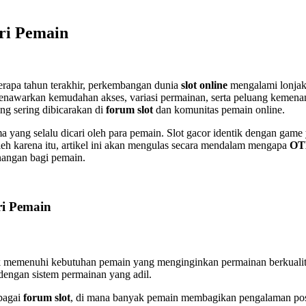
ri Pemain
rapa tahun terakhir, perkembangan dunia
slot online
mengalami lonjaka
menawarkan kemudahan akses, variasi permainan, serta peluang kemenang
ng sering dibicarakan di
forum slot
dan komunitas pemain online.
ma yang selalu dicari oleh para pemain. Slot gacor identik dengan gam
 Oleh karena itu, artikel ini akan mengulas secara mendalam mengapa
OTB
angan bagi pemain.
ri Pemain
 memenuhi kebutuhan pemain yang menginginkan permainan berkuali
 dengan sistem permainan yang adil.
rbagai
forum slot
, di mana banyak pemain membagikan pengalaman posi