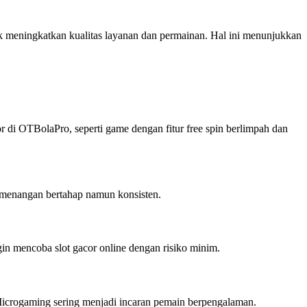
k meningkatkan kualitas layanan dan permainan. Hal ini menunjukkan
cor di OTBolaPro, seperti game dengan fitur free spin berlimpah dan
emenangan bertahap namun konsisten.
in mencoba slot gacor online dengan risiko minim.
Microgaming sering menjadi incaran pemain berpengalaman.