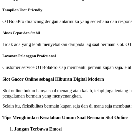
Tampilan User Friendly
OTBolaPro dirancang dengan antarmuka yang sederhana dan responsif
Akses Cepat dan Stabil
Tidak ada yang lebih menyebalkan daripada lag saat bermain slot. OT
Layanan Pelanggan Profesional
Customer service OTBolaPro siap membantu pemain kapan saja. Hal ini
Slot Gacor Online sebagai Hiburan Digital Modern
Slot online bukan hanya soal menang atau kalah, tetapi juga tentang 
pengalaman bermain yang menyenangkan.
Selain itu, fleksibilitas bermain kapan saja dan di mana saja membua
Tips Menghindari Kesalahan Umum Saat Bermain Slot Online
Jangan Terbawa Emosi