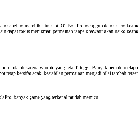
in sebelum memilih situs slot. OTBolaPro menggunakan sistem keamana
main dapat fokus menikmati permainan tanpa khawatir akan risiko keam
buru adalah karena winrate yang relatif tinggi. Banyak pemain melapo
tetap bersifat acak, kestabilan permainan menjadi nilai tambah tersen
OTBolaPro, banyak game yang terkenal mudah memicu: