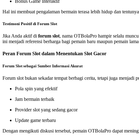
Bonus Game Interaktif
Hal ini membuat pengalaman bermain terasa lebih hidup dan tentuny
Testimoni Positif di Forum Slot
Jika Anda aktif di
forum slot
, nama OTBolaPro hampir selalu muncul 
ini menjadi referensi berharga bagi pemain baru maupun pemain lama
Peran Forum Slot dalam Menentukan Slot Gacor
Forum Slot sebagai Sumber Informasi Akurat
Forum slot bukan sekadar tempat berbagi cerita, tetapi juga menjadi 
Pola spin yang efektif
Jam bermain terbaik
Provider slot yang sedang gacor
Update game terbaru
Dengan mengikuti diskusi tersebut, pemain OTBolaPro dapat meningk