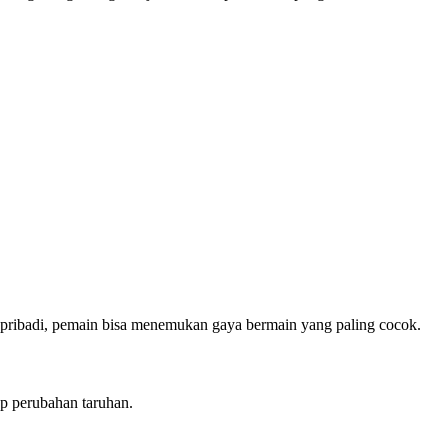
 pribadi, pemain bisa menemukan gaya bermain yang paling cocok.
ap perubahan taruhan.