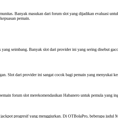
unitas. Banyak masukan dari forum slot yang dijadikan evaluasi untu
a kepuasan pemain.
as yang seimbang. Banyak slot dari provider ini yang sering disebut ga
an. Slot dari provider ini sangat cocok bagi pemain yang menyukai k
ak pemain forum slot merekomendasikan Habanero untuk pemula yang ing
 jackpot progresif yang menggiurkan. Di OTBolaPro, beberapa judul 