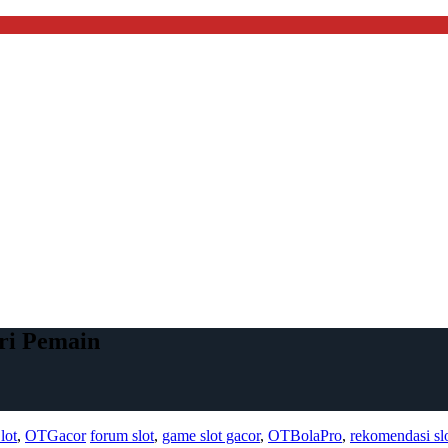
ri Pemain
lot
,
OTGacor
forum slot
,
game slot gacor
,
OTBolaPro
,
rekomendasi sl