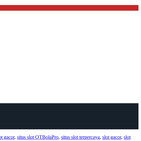
ot gacor
,
situs slot OTBolaPro
,
situs slot terpercaya
,
slot gacor
,
slot