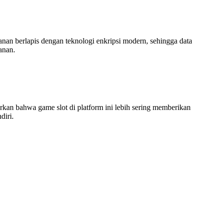
n berlapis dengan teknologi enkripsi modern, sehingga data
anan.
rkan bahwa game slot di platform ini lebih sering memberikan
diri.