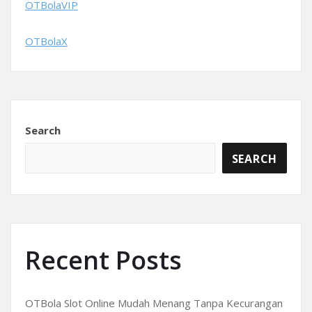
OTBolaVIP
OTBolaX
Search
SEARCH
Recent Posts
OTBola Slot Online Mudah Menang Tanpa Kecurangan