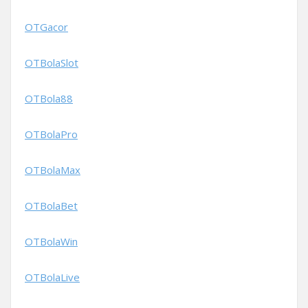
OTGacor
OTBolaSlot
OTBola88
OTBolaPro
OTBolaMax
OTBolaBet
OTBolaWin
OTBolaLive