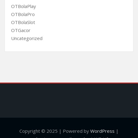
OTBolaPlay
OTBolaPro
OTBolaSlot
OTGacor
Uncategorized
Copyright © 2025 | Powered by
WordPress
|