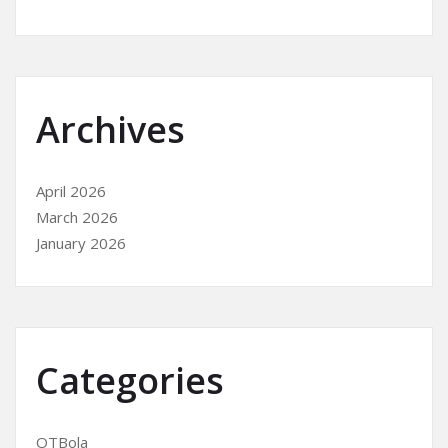
Archives
April 2026
March 2026
January 2026
Categories
OTBola