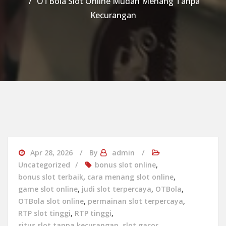
OTBola Slot Online Mudah Menang Tanpa
Kecurangan
Apr 28, 2026
By
admin
Uncategorized
bonus slot online
,
bonus slot terbaik
,
cara menang slot online
,
game slot online
,
judi slot terpercaya
,
OTBola
,
OTBola slot online
,
permainan slot terpercaya
,
RTP slot tinggi
,
RTP tinggi
,
situs slot tanpa kecurangan
,
slot gacor
,