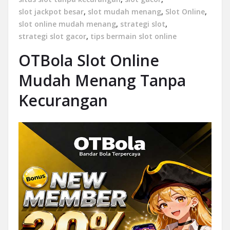
slot jackpot besar
,
slot mudah menang
,
Slot Online
,
slot online mudah menang
,
strategi slot
,
strategi slot gacor
,
tips bermain slot online
OTBola Slot Online
Mudah Menang Tanpa
Kecurangan