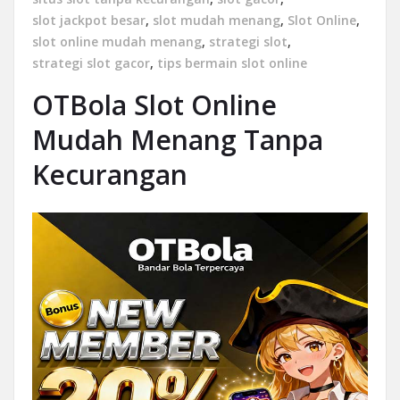
slot jackpot besar
,
slot mudah menang
,
Slot Online
,
slot online mudah menang
,
strategi slot
,
strategi slot gacor
,
tips bermain slot online
OTBola Slot Online
Mudah Menang Tanpa
Kecurangan