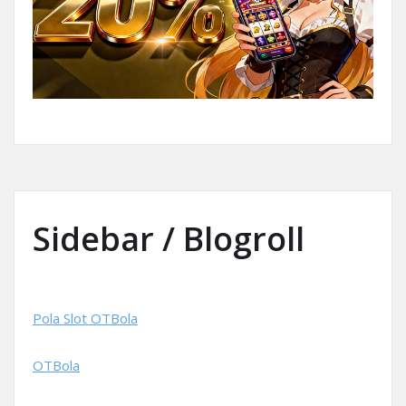
Sidebar / Blogroll
Pola Slot OTBola
OTBola