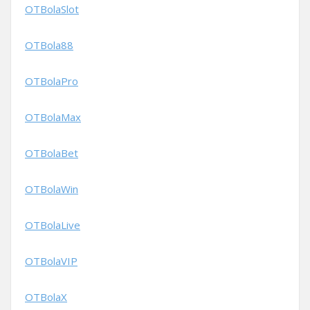
OTBolaSlot
OTBola88
OTBolaPro
OTBolaMax
OTBolaBet
OTBolaWin
OTBolaLive
OTBolaVIP
OTBolaX