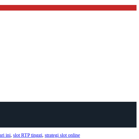
ri ini
,
slot RTP tinggi
,
strategi slot online