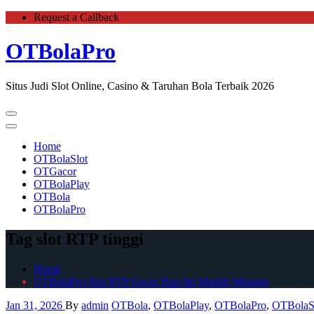
Skip
Request a Callback
to
the
OTBolaPro
content
Situs Judi Slot Online, Casino & Taruhan Bola Terbaik 2026
Primary
Menu
Home
OTBolaSlot
OTGacor
OTBolaPlay
OTBola
OTBolaPro
Tag slot RTP tinggi
Home
OTBolaPro Slot RTP Gacor Hari Ini Mudah Menang
Jan 31, 2026
By
admin
OTBola
,
OTBolaPlay
,
OTBolaPro
,
OTBolaS