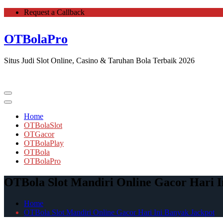
Skip
Request a Callback
to
the
OTBolaPro
content
Situs Judi Slot Online, Casino & Taruhan Bola Terbaik 2026
Primary
Menu
Home
OTBolaSlot
OTGacor
OTBolaPlay
OTBola
OTBolaPro
OTBola Slot Mandiri Online Gacor Hari I
Home
OTBola Slot Mandiri Online Gacor Hari Ini Banyak Jackpot