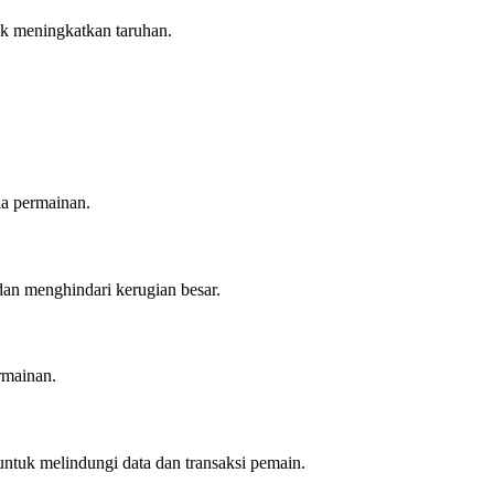
uk meningkatkan taruhan.
a permainan.
an menghindari kerugian besar.
rmainan.
ntuk melindungi data dan transaksi pemain.