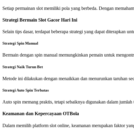
Setiap permainan slot memiliki pola yang berbeda. Dengan memahami
Strategi Bermain Slot Gacor Hari Ini
Selain tips dasar, terdapat beberapa strategi yang dapat diterapkan 
Strategi Spin Manual
Bermain dengan spin manual memungkinkan pemain untuk mengontrol
Strategi Naik Turun Bet
Metode ini dilakukan dengan menaikkan dan menurunkan taruhan seca
Strategi Auto Spin Terbatas
Auto spin memang praktis, tetapi sebaiknya digunakan dalam jumlah 
Keamanan dan Kepercayaan OTBola
Dalam memilih platform slot online, keamanan merupakan faktor yan