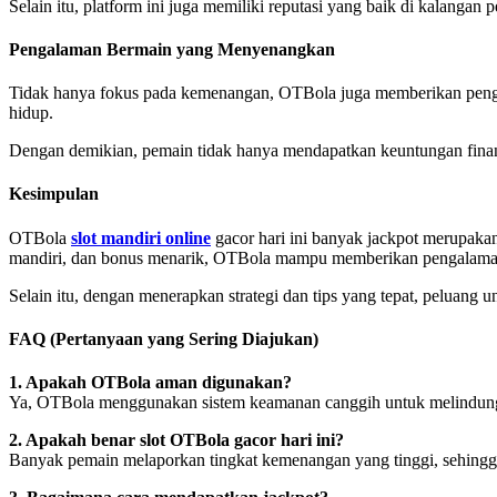
Selain itu, platform ini juga memiliki reputasi yang baik di kalang
Pengalaman Bermain yang Menyenangkan
Tidak hanya fokus pada kemenangan, OTBola juga memberikan pengala
hidup.
Dengan demikian, pemain tidak hanya mendapatkan keuntungan finansia
Kesimpulan
OTBola
slot mandiri online
gacor hari ini banyak jackpot merupakan 
mandiri, dan bonus menarik, OTBola mampu memberikan pengalaman
Selain itu, dengan menerapkan strategi dan tips yang tepat, peluang
FAQ (Pertanyaan yang Sering Diajukan)
1. Apakah OTBola aman digunakan?
Ya, OTBola menggunakan sistem keamanan canggih untuk melindung
2. Apakah benar slot OTBola gacor hari ini?
Banyak pemain melaporkan tingkat kemenangan yang tinggi, sehingg