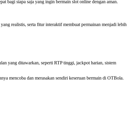
pat bagi siapa saja yang ingin bermain slot online dengan aman.
realistis, serta fitur interaktif membuat permainan menjadi lebih
lan yang ditawarkan, seperti RTP tinggi, jackpot harian, sistem
salahnya mencoba dan merasakan sendiri keseruan bermain di OTBola.