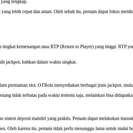
l yang lengkap.
yang lebih cepat dan aman. Oleh sebab itu, pemain dapat fokus menikm
a tingkat kemenangan atau RTP (Return to Player) yang tinggi. RTP y
ih jackpot, bahkan dalam waktu singkat.
am permainan slot. OTBola menyediakan berbagai jenis jackpot, mulai 
menang tidak terbatas pada waktu tertentu saja, melainkan bisa didapatka
 sistem deposit mandiri yang praktis. Pemain dapat melakukan trans
sien. Oleh karena itu, pemain tidak perlu menunggu lama untuk mulai b