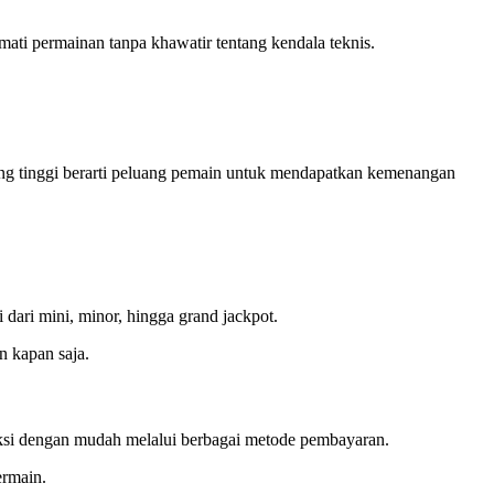
ati permainan tanpa khawatir tentang kendala teknis.
ang tinggi berarti peluang pemain untuk mendapatkan kemenangan
dari mini, minor, hingga grand jackpot.
n kapan saja.
aksi dengan mudah melalui berbagai metode pembayaran.
ermain.