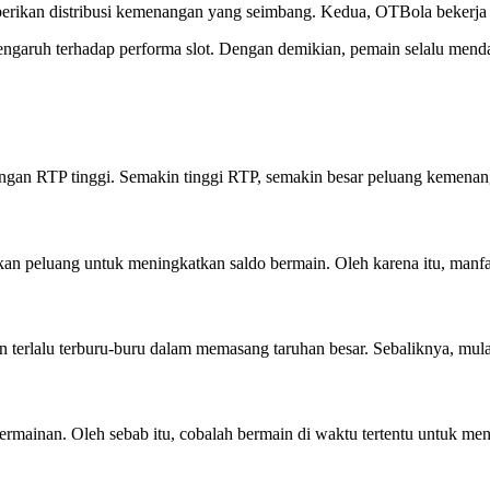
rikan distribusi kemenangan yang seimbang. Kedua, OTBola bekerja sa
rpengaruh terhadap performa slot. Dengan demikian, pemain selalu men
ngan RTP tinggi. Semakin tinggi RTP, semakin besar peluang kemenan
an peluang untuk meningkatkan saldo bermain. Oleh karena itu, manf
erlalu terburu-buru dalam memasang taruhan besar. Sebaliknya, mulail
mainan. Oleh sebab itu, cobalah bermain di waktu tertentu untuk me