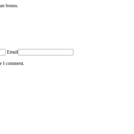
kan bonus.
Email
me I comment.