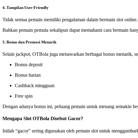
4. Tampilan User-Friendly
Tidak semua pemain memiliki pengalaman dalam bermain slot online
Bahkan pemain pemula sekalipun dapat memahami cara bermain hanya d
5. Bonus dan Promosi Menarik
Selain jackpot, OTBola juga menawarkan berbagai bonus menarik, sep
Bonus deposit
Bonus harian
Cashback mingguan
Free spin
Dengan adanya bonus ini, peluang pemain untuk menang semakin bes
Mengapa Slot OTBola Disebut Gacor?
Istilah “gacor” sering digunakan oleh pemain slot untuk menggam