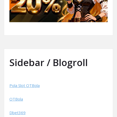
Sidebar / Blogroll
Pola Slot OTBola
OTBola
Dbet369