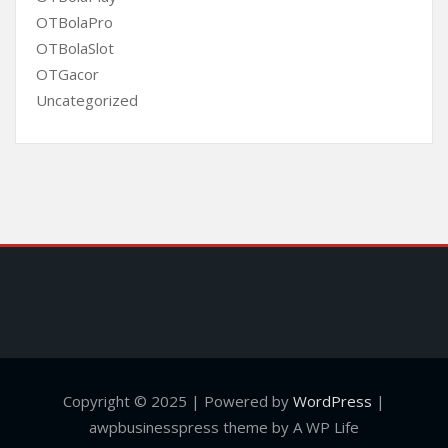
OTBolaPro
OTBolaSlot
OTGacor
Uncategorized
Copyright © 2025 | Powered by
WordPress
|
awpbusinesspress theme by A WP Life