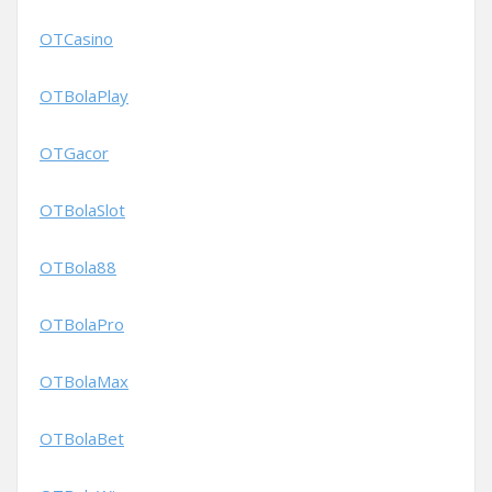
OTCasino
OTBolaPlay
OTGacor
OTBolaSlot
OTBola88
OTBolaPro
OTBolaMax
OTBolaBet