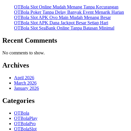
OTBola Slot Online Mudah Menang Tanpa Kecurangan
OTBola Poker Tanpa Delay Banyak Event Menarik Harian
OTBola Slot APK Ovo Main Mudah Menang Besar
OTBola Slot APK Dana Jackpot Besar Setiap Hari
OTBola Slot SeaBank Online Tanpa Batasan Minimal
Recent Comments
No comments to show.
Archives
April 2026
March 2026
January 2026
Categories
OTBola
OTBolaPlay
OTBolaPro
OTBolaSlot