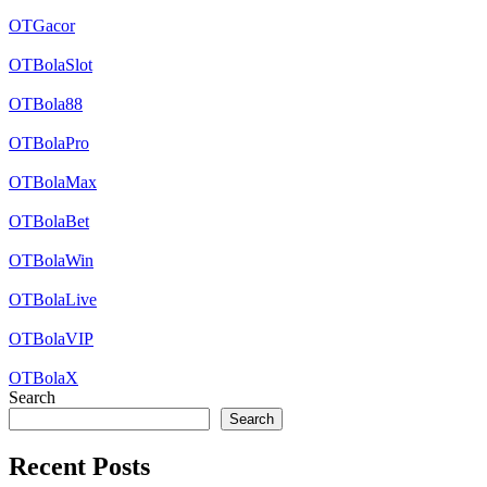
OTGacor
OTBolaSlot
OTBola88
OTBolaPro
OTBolaMax
OTBolaBet
OTBolaWin
OTBolaLive
OTBolaVIP
OTBolaX
Search
Search
Recent Posts