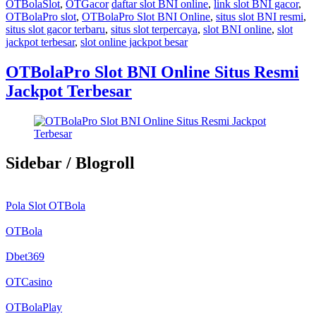
OTBolaSlot
,
OTGacor
daftar slot BNI online
,
link slot BNI gacor
,
OTBolaPro slot
,
OTBolaPro Slot BNI Online
,
situs slot BNI resmi
,
situs slot gacor terbaru
,
situs slot terpercaya
,
slot BNI online
,
slot
jackpot terbesar
,
slot online jackpot besar
OTBolaPro Slot BNI Online Situs Resmi
Jackpot Terbesar
Sidebar / Blogroll
Pola Slot OTBola
OTBola
Dbet369
OTCasino
OTBolaPlay