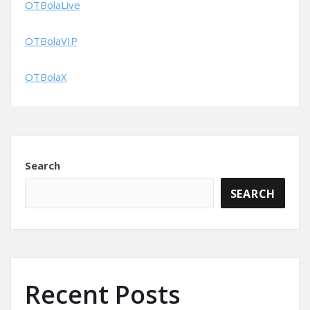
OTBolaLive
OTBolaVIP
OTBolaX
Search
SEARCH
Recent Posts