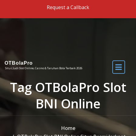
Skip to the content
Request a Callback
OTBolaPro
Situs Judi Slot Online, Casino & Taruhan Bola Terbaik 2026
Tag OTBolaPro Slot
BNI Online
Home