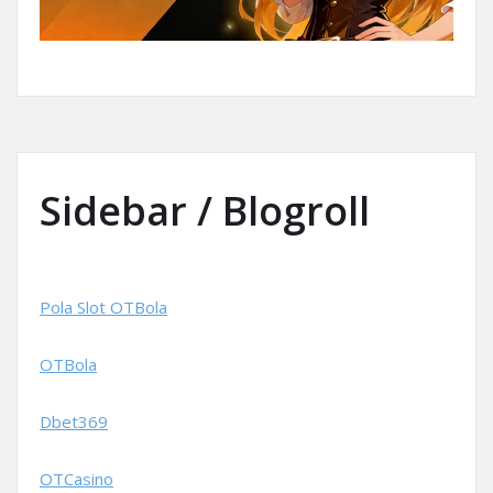
Sidebar / Blogroll
Pola Slot OTBola
OTBola
Dbet369
OTCasino