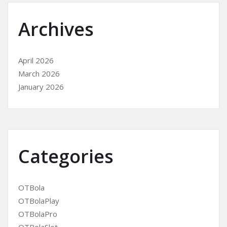
Archives
April 2026
March 2026
January 2026
Categories
OTBola
OTBolaPlay
OTBolaPro