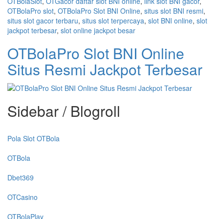
OTBolaSlot
,
OTGacor
daftar slot BNI online
,
link slot BNI gacor
,
OTBolaPro slot
,
OTBolaPro Slot BNI Online
,
situs slot BNI resmi
,
situs slot gacor terbaru
,
situs slot terpercaya
,
slot BNI online
,
slot
jackpot terbesar
,
slot online jackpot besar
OTBolaPro Slot BNI Online
Situs Resmi Jackpot Terbesar
Sidebar / Blogroll
Pola Slot OTBola
OTBola
Dbet369
OTCasino
OTBolaPlay