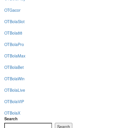
OTGacor
OTBolaSlot
OTBola88
OTBolaPro
OTBolaMax
OTBolaBet
OTBolaWin
OTBolaLive
OTBolaVIP
OTBolaX
Search
Search