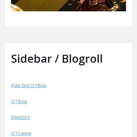
Sidebar / Blogroll
Pola Slot OTBola
OTBola
Dbet369
OTCasino