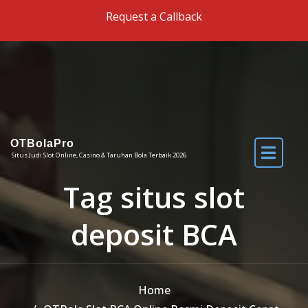
Skip to the content
Request a Callback
OTBolaPro
Situs Judi Slot Online, Casino & Taruhan Bola Terbaik 2026
Tag situs slot
deposit BCA
Home