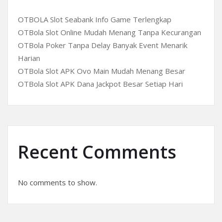
OTBOLA Slot Seabank Info Game Terlengkap
OTBola Slot Online Mudah Menang Tanpa Kecurangan
OTBola Poker Tanpa Delay Banyak Event Menarik
Harian
OTBola Slot APK Ovo Main Mudah Menang Besar
OTBola Slot APK Dana Jackpot Besar Setiap Hari
Recent Comments
No comments to show.