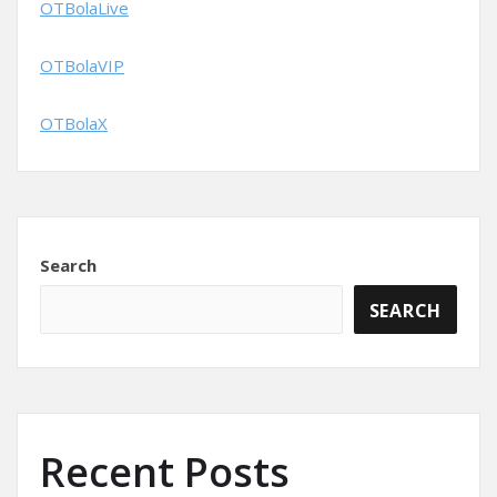
OTBolaLive
OTBolaVIP
OTBolaX
Search
SEARCH
Recent Posts