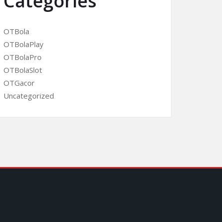
Categories
OTBola
OTBolaPlay
OTBolaPro
OTBolaSlot
OTGacor
Uncategorized