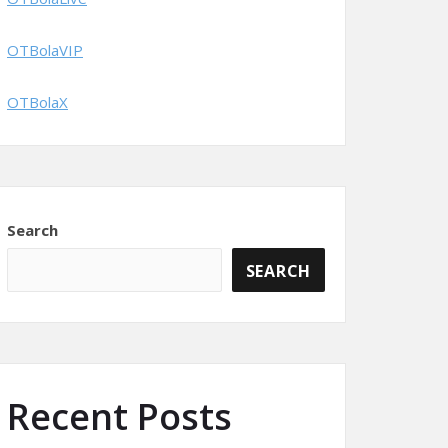
OTBolaVIP
OTBolaX
Search
SEARCH
Recent Posts