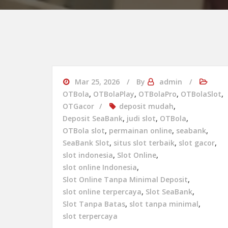
Mar 25, 2026
By
admin
OTBola
,
OTBolaPlay
,
OTBolaPro
,
OTBolaSlot
,
OTGacor
deposit mudah
,
Deposit SeaBank
,
judi slot
,
OTBola
,
OTBola slot
,
permainan online
,
seabank
,
SeaBank Slot
,
situs slot terbaik
,
slot gacor
,
slot indonesia
,
Slot Online
,
slot online Indonesia
,
Slot Online Tanpa Minimal Deposit
,
slot online terpercaya
,
Slot SeaBank
,
Slot Tanpa Batas
,
slot tanpa minimal
,
slot terpercaya