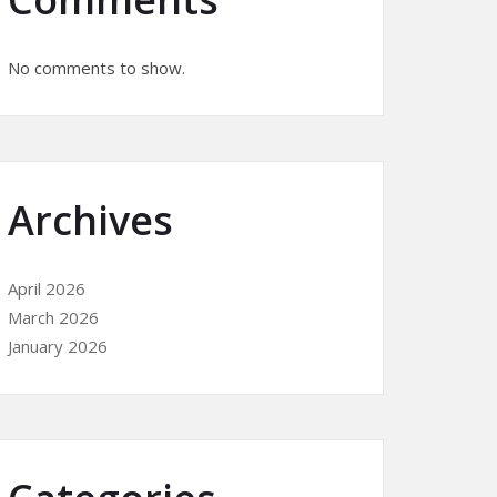
No comments to show.
Archives
April 2026
March 2026
January 2026