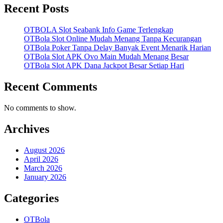
Recent Posts
OTBOLA Slot Seabank Info Game Terlengkap
OTBola Slot Online Mudah Menang Tanpa Kecurangan
OTBola Poker Tanpa Delay Banyak Event Menarik Harian
OTBola Slot APK Ovo Main Mudah Menang Besar
OTBola Slot APK Dana Jackpot Besar Setiap Hari
Recent Comments
No comments to show.
Archives
August 2026
April 2026
March 2026
January 2026
Categories
OTBola