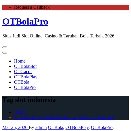
Skip
Request a Callback
to
the
OTBolaPro
content
Situs Judi Slot Online, Casino & Taruhan Bola Terbaik 2026
Primary
Menu
Home
OTBolaSlot
OTGacor
OTBolaPlay
OTBola
OTBolaPro
Tag slot indonesia
Home
OTBola Slot SeaBank Online Tanpa Batasan Minimal
Mar 25, 2026
By
admin
OTBola
,
OTBolaPlay
,
OTBolaPro
,