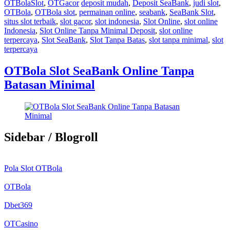
OTBolaSlot
,
OTGacor
deposit mudah
,
Deposit SeaBank
,
judi slot
,
OTBola
,
OTBola slot
,
permainan online
,
seabank
,
SeaBank Slot
,
situs slot terbaik
,
slot gacor
,
slot indonesia
,
Slot Online
,
slot online
Indonesia
,
Slot Online Tanpa Minimal Deposit
,
slot online
terpercaya
,
Slot SeaBank
,
Slot Tanpa Batas
,
slot tanpa minimal
,
slot
terpercaya
OTBola Slot SeaBank Online Tanpa
Batasan Minimal
Sidebar / Blogroll
Pola Slot OTBola
OTBola
Dbet369
OTCasino