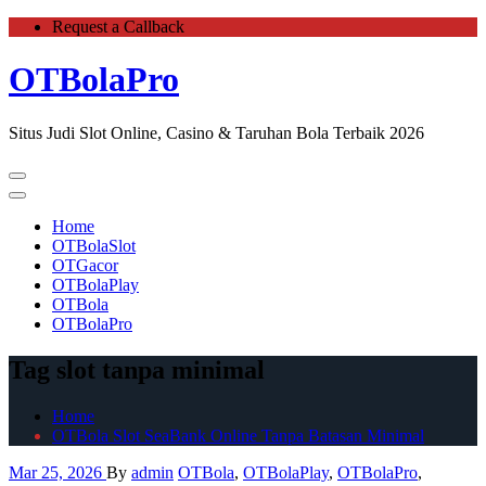
Skip
Request a Callback
to
the
OTBolaPro
content
Situs Judi Slot Online, Casino & Taruhan Bola Terbaik 2026
Primary
Menu
Home
OTBolaSlot
OTGacor
OTBolaPlay
OTBola
OTBolaPro
Tag slot tanpa minimal
Home
OTBola Slot SeaBank Online Tanpa Batasan Minimal
Mar 25, 2026
By
admin
OTBola
,
OTBolaPlay
,
OTBolaPro
,