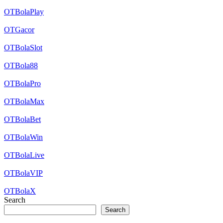
OTBolaPlay
OTGacor
OTBolaSlot
OTBola88
OTBolaPro
OTBolaMax
OTBolaBet
OTBolaWin
OTBolaLive
OTBolaVIP
OTBolaX
Search
Search