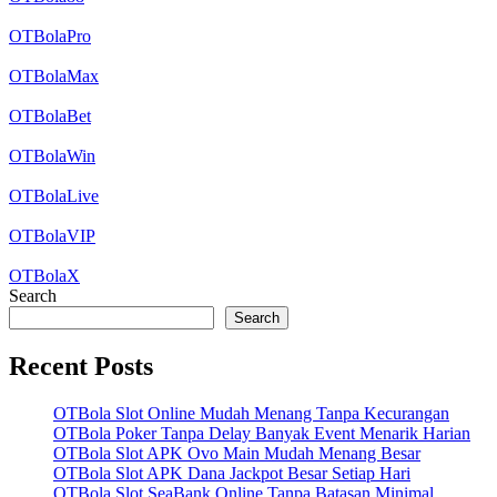
OTBolaPro
OTBolaMax
OTBolaBet
OTBolaWin
OTBolaLive
OTBolaVIP
OTBolaX
Search
Search
Recent Posts
OTBola Slot Online Mudah Menang Tanpa Kecurangan
OTBola Poker Tanpa Delay Banyak Event Menarik Harian
OTBola Slot APK Ovo Main Mudah Menang Besar
OTBola Slot APK Dana Jackpot Besar Setiap Hari
OTBola Slot SeaBank Online Tanpa Batasan Minimal