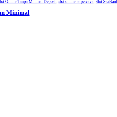
lot Online Tanpa Minimal Deposit
,
slot online terpercaya
,
Slot SeaBan
an Minimal