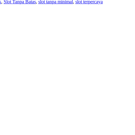
k
,
Slot Tanpa Batas
,
slot tanpa minimal
,
slot terpercaya