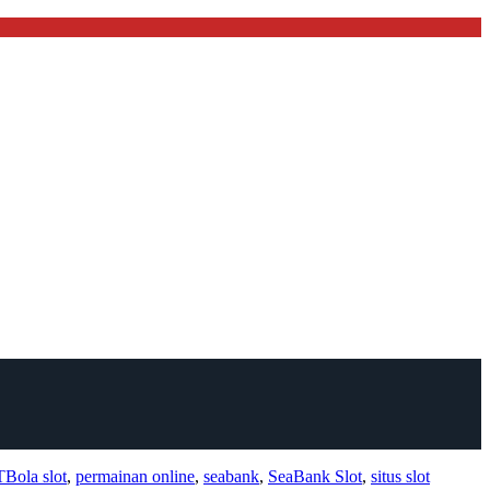
Bola slot
,
permainan online
,
seabank
,
SeaBank Slot
,
situs slot