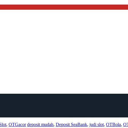
lot
,
OTGacor
deposit mudah
,
Deposit SeaBank
,
judi slot
,
OTBola
,
OT