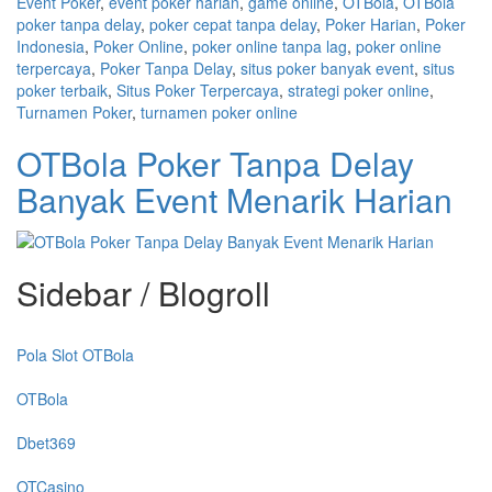
Event Poker
,
event poker harian
,
game online
,
OTBola
,
OTBola
poker tanpa delay
,
poker cepat tanpa delay
,
Poker Harian
,
Poker
Indonesia
,
Poker Online
,
poker online tanpa lag
,
poker online
terpercaya
,
Poker Tanpa Delay
,
situs poker banyak event
,
situs
poker terbaik
,
Situs Poker Terpercaya
,
strategi poker online
,
Turnamen Poker
,
turnamen poker online
OTBola Poker Tanpa Delay
Banyak Event Menarik Harian
Sidebar / Blogroll
Pola Slot OTBola
OTBola
Dbet369
OTCasino