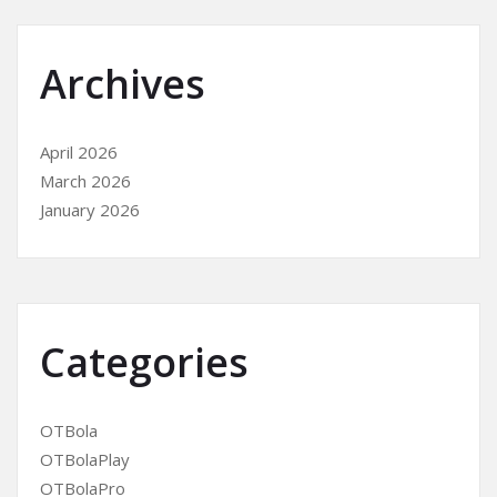
Archives
April 2026
March 2026
January 2026
Categories
OTBola
OTBolaPlay
OTBolaPro