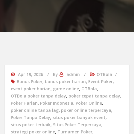
Apr 19, 2026
By
admin
OTBola
Bonus Poker
,
bonus poker harian
,
Event Poker
,
event poker harian
,
game online
,
OTBola
,
OTBola poker tanpa delay
,
poker cepat tanpa delay
,
Poker Harian
,
Poker Indonesia
,
Poker Online
,
poker online tanpa lag
,
poker online terpercaya
,
Poker Tanpa Delay
,
situs poker banyak event
,
situs poker terbaik
,
Situs Poker Terpercaya
,
strategi poker online
,
Turnamen Poker
,