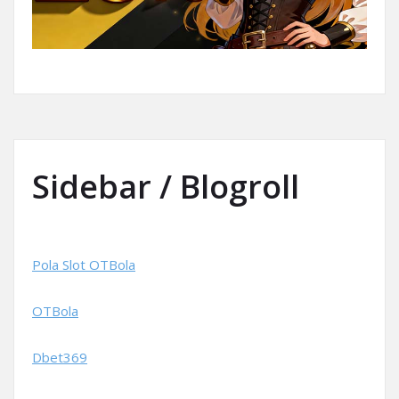
Sidebar / Blogroll
Pola Slot OTBola
OTBola
Dbet369