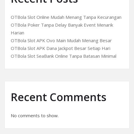
OTBola Slot Online Mudah Menang Tanpa Kecurangan
OTBola Poker Tanpa Delay Banyak Event Menarik
Harian
OTBola Slot APK Ovo Main Mudah Menang Besar
OTBola Slot APK Dana Jackpot Besar Setiap Hari
OTBola Slot SeaBank Online Tanpa Batasan Minimal
Recent Comments
No comments to show.