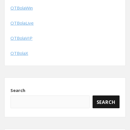
OTBolaWin
OTBolaLive
OTBolaVIP
OTBolaX
Search
SEARCH