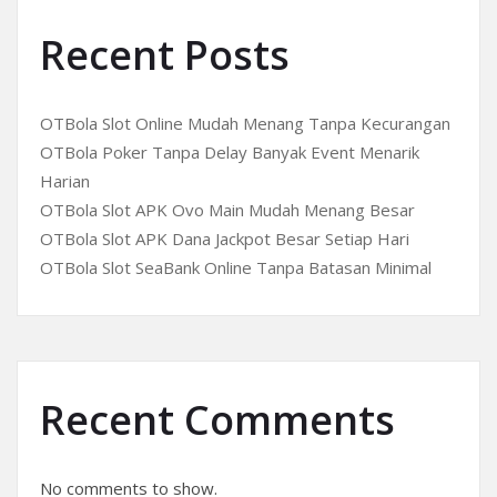
Recent Posts
OTBola Slot Online Mudah Menang Tanpa Kecurangan
OTBola Poker Tanpa Delay Banyak Event Menarik
Harian
OTBola Slot APK Ovo Main Mudah Menang Besar
OTBola Slot APK Dana Jackpot Besar Setiap Hari
OTBola Slot SeaBank Online Tanpa Batasan Minimal
Recent Comments
No comments to show.