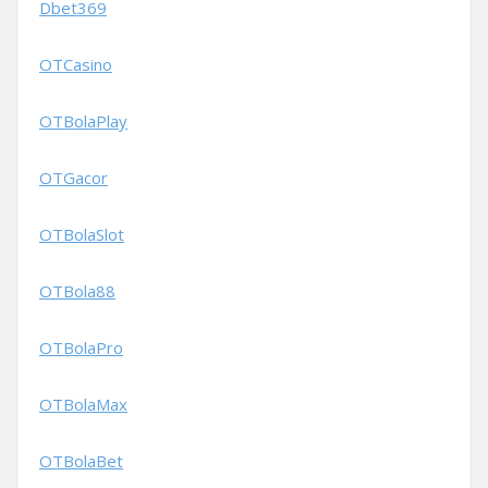
Dbet369
OTCasino
OTBolaPlay
OTGacor
OTBolaSlot
OTBola88
OTBolaPro
OTBolaMax
OTBolaBet