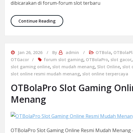
dibicarakan di forum-forum slot terbaru
OTBolaPro Slot Terbaru Bonus Besar 
Continue Reading
Jan 26, 2026
By
admin
OTBola
,
OTBolaPl
OTGacor
forum slot gaming
,
OTBolaPro
,
slot gacor
slot gaming online
,
slot mudah menang
,
Slot Online
,
slot 
slot online resmi mudah menang
,
slot online terpercaya
OTBolaPro Slot Gaming Onl
Menang
OTBolaPro Slot Gaming Online Resmi Mudah Menang