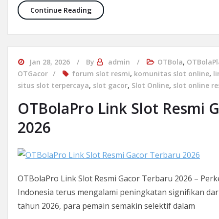
OTBolaPro Slot Gacor Online Paling D
Continue Reading
Jan 28, 2026
By
admin
OTBola
,
OTBolaPl
OTGacor
forum slot resmi
,
komunitas slot online
,
l
situs slot terpercaya
,
slot gacor
,
Slot Online
,
slot online r
OTBolaPro Link Slot Resmi 
2026
OTBolaPro Link Slot Resmi Gacor Terbaru 2026 – Perk
Indonesia terus mengalami peningkatan signifikan da
tahun 2026, para pemain semakin selektif dalam