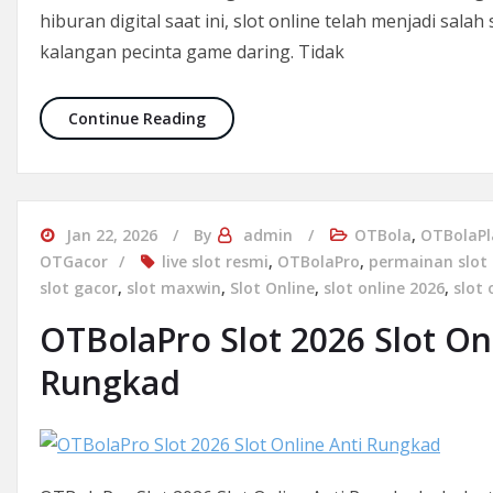
hiburan digital saat ini, slot online telah menjadi sala
kalangan pecinta game daring. Tidak
OTBolaPro Slot Gaming Online Res
Continue Reading
Jan 22, 2026
By
admin
OTBola
,
OTBolaPl
OTGacor
live slot resmi
,
OTBolaPro
,
permainan slot
slot gacor
,
slot maxwin
,
Slot Online
,
slot online 2026
,
slot 
OTBolaPro Slot 2026 Slot On
Rungkad