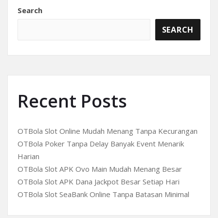
Search
SEARCH
Recent Posts
OTBola Slot Online Mudah Menang Tanpa Kecurangan
OTBola Poker Tanpa Delay Banyak Event Menarik
Harian
OTBola Slot APK Ovo Main Mudah Menang Besar
OTBola Slot APK Dana Jackpot Besar Setiap Hari
OTBola Slot SeaBank Online Tanpa Batasan Minimal