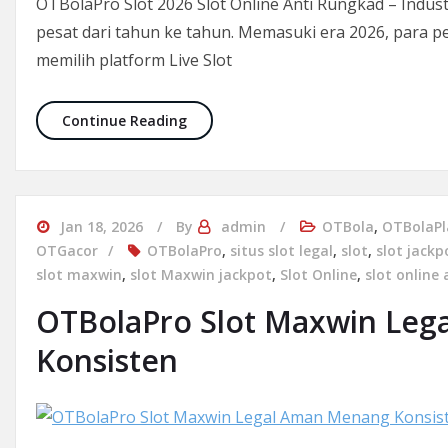
OTBolaPro Slot 2026 Slot Online Anti Rungkad – Indust
pesat dari tahun ke tahun. Memasuki era 2026, para p
memilih platform Live Slot
OTBolaPro Slot 2026 Slot Online Ant
Continue Reading
Jan 18, 2026
By
admin
OTBola
,
OTBolaPl
OTGacor
OTBolaPro
,
situs slot legal
,
slot
,
slot jackp
slot maxwin
,
slot Maxwin jackpot
,
Slot Online
,
slot online
OTBolaPro Slot Maxwin Le
Konsisten